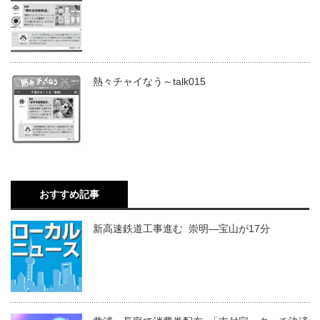
熱々チャイなう～talk015
おすすめ記事
新高速鉄道工事進む 崇明―宝山が17分