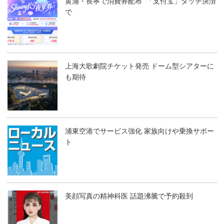
黄浦・長寧で消費券配布 「支付宝」タッチ決済
で
上海大歌劇院チケット発売 ドーム型シアターに
も期待
浦東空港でサービス強化 家族向けや乗換サポー
ト
美顔写真の精神科医 話題沸騰で予約殺到