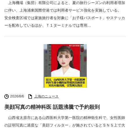
上海機場（集団）有限公司によると、夏の旅行シーズンの利用者増加
に伴い、上海浦東国際空港では利用者サービス強化を実施している。
安全検査区域では家族旅行者を対象に「お子様パスポート」やステッカ
ーを配布しているほか、Ｔ１ターミナルでは専用…
2026/8/6
上海のニュース
美顔写真の精神科医 話題沸騰で予約殺到
山西省太原市にある山西医科大学第一医院の精神衛生科で、女性医師
の証明写真に過度な「美顔フィルター」が施されているとＳＮＳ上で大