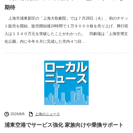
期待
上海市浦東新区の「上海大歌劇院」では７月28日（火）、初のチケッ
ト販売を開始。販売開始後24時間で１万９０００枚を売り上げ、興行収
入は１３４０万元を突破したことがわかった。 同劇場は「上海世博文
化公園」内に今年６月に完成した市内４つ目…
2026/8/6
上海のニュース
浦東空港でサービス強化 家族向けや乗換サポート