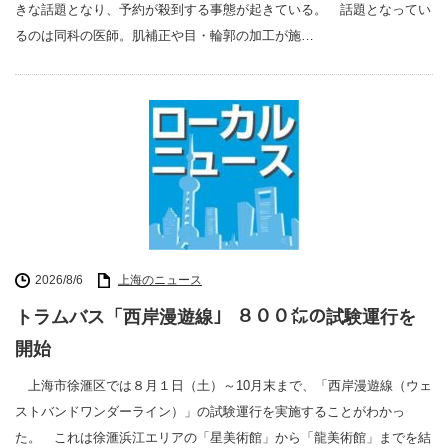
きな話題となり、予約が殺到する事態が起きている。 話題となってい
るのは同科の医師。肌補正や目・輪郭の加工が施…
2026/8/6
上海のニュース
トラムバス「西岸漫遊線」 ８００㍍の試験運行を
開始
上海市徐滙区では８月１日（土）～10月末まで、「西岸漫遊線（ウェ
ストバンドワンダーライン）」の試験運行を実施することがわかっ
た。 これは徐滙浜江エリアの「星美術館」から「龍美術館」までを結