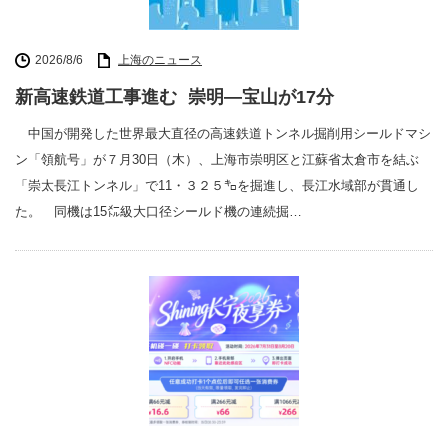
2026/8/6
上海のニュース
新高速鉄道工事進む 崇明―宝山が17分
中国が開発した世界最大直径の高速鉄道トンネル掘削用シールドマシ
ン「領航号」が７月30日（木）、上海市崇明区と江蘇省太倉市を結ぶ
「崇太長江トンネル」で11・３２５㌔を掘進し、長江水域部が貫通し
た。 同機は15㍍級大口径シールド機の連続掘…