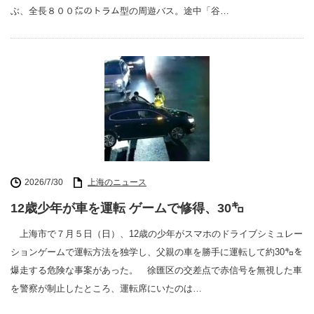
ぶ、全長８００㍍のトラム型の周遊バス。途中「谷…
2026/7/30
上海のニュース
12歳少年が車を運転 ゲームで修得、30㌔
上海市で７月５日（日）、12歳の少年がスマホのドライブシミュレー
ションゲームで運転方法を独学し、父親の車を勝手に運転して約30㌔を
爆走する危険な事案があった。 徐匯区の交差点で赤信号を無視した車
を警察が制止したところ、運転席にいたのは…