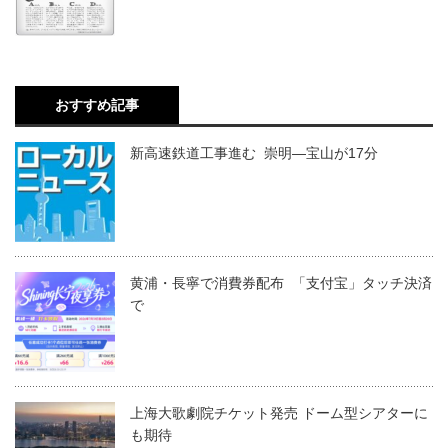
おすすめ記事
新高速鉄道工事進む 崇明―宝山が17分
黄浦・長寧で消費券配布 「支付宝」タッチ決済
で
上海大歌劇院チケット発売 ドーム型シアターに
も期待