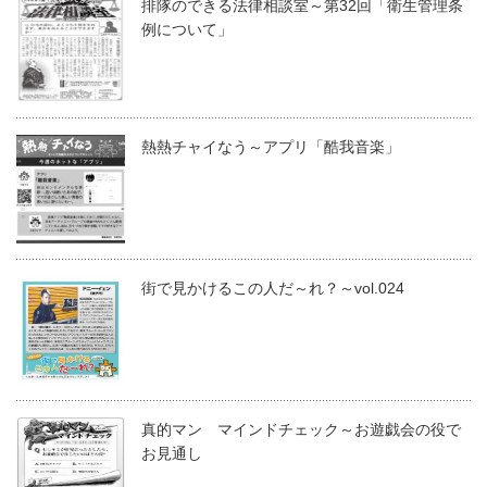
排隊のできる法律相談室～第32回「衛生管理条
例について」
熱熱チャイなう～アプリ「酷我音楽」
街で見かけるこの人だ～れ？～vol.024
真的マン マインドチェック～お遊戯会の役で
お見通し