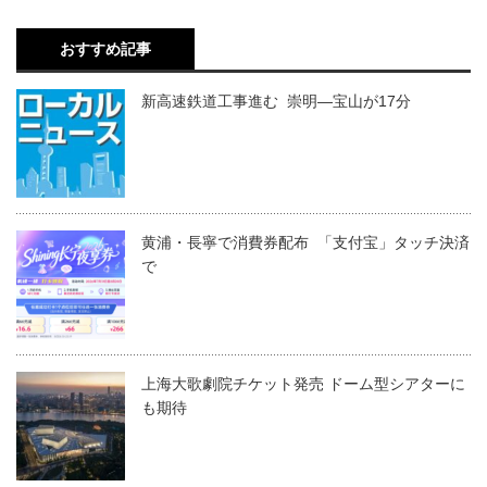
おすすめ記事
新高速鉄道工事進む 崇明―宝山が17分
黄浦・長寧で消費券配布 「支付宝」タッチ決済
で
上海大歌劇院チケット発売 ドーム型シアターに
も期待