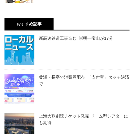
おすすめ記事
新高速鉄道工事進む 崇明―宝山が17分
黄浦・長寧で消費券配布 「支付宝」タッチ決済
で
上海大歌劇院チケット発売 ドーム型シアターに
も期待