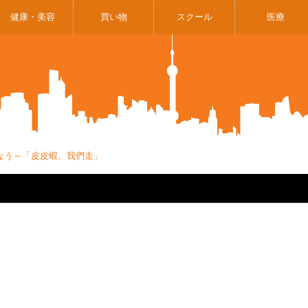
健康・美容
買い物
スクール
医療
なう～「皮皮蝦、我們走」