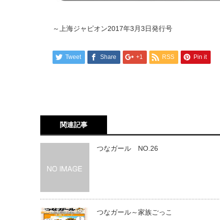
～上海ジャピオン2017年3月3日発行号
Tweet
Share
+1
RSS
Pin it
関連記事
つなガール NO.26
つなガール～家族ごっこ