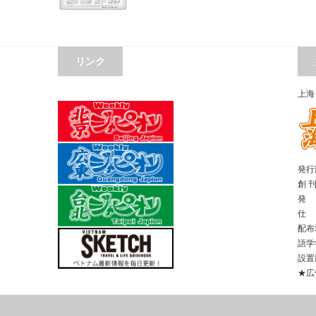
リンク
上海
発行部
創 
発 
仕 
配布
語学
設置
★広