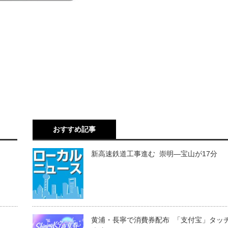
おすすめ記事
新高速鉄道工事進む 崇明―宝山が17分
黄浦・長寧で消費券配布 「支付宝」タッ