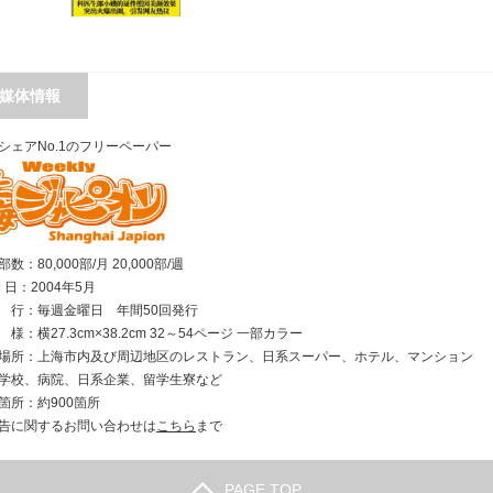
媒体情報
シェアNo.1のフリーペーパー
数：80,000部/月 20,000部/週
刊 日：2004年5月
行：毎週金曜日 年間50回発行
様：横27.3cm×38.2cm 32～54ページ 一部カラー
場所：上海市内及び周辺地区のレストラン、日系スーパー、ホテル、マンション
学校、病院、日系企業、留学生寮など
箇所：約900箇所
告に関するお問い合わせは
こちら
まで
PAGE TOP