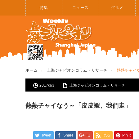
特集
ニュース
グルメ
ホーム
上海ジャピオンコラム・リサーチ
熱熱チャイ
2017/3/3
上海ジャピオンコラム・リサーチ
熱熱チャイなう～「皮皮蝦、我們走」
Tweet
Share
+1
RSS
Pin it