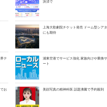
決済で
上海大歌劇院チケット発売 ドーム型シア
にも期待
世界テ
浦東空港でサービス強化 家族向けや乗換
ート
トでお
美顔写真の精神科医 話題沸騰で予約殺到