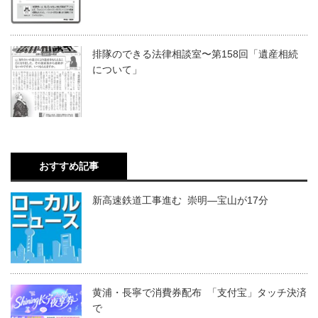
排隊のできる法律相談室〜第158回「遺産相続
について」
おすすめ記事
新高速鉄道工事進む 崇明―宝山が17分
黄浦・長寧で消費券配布 「支付宝」タッチ決済
で