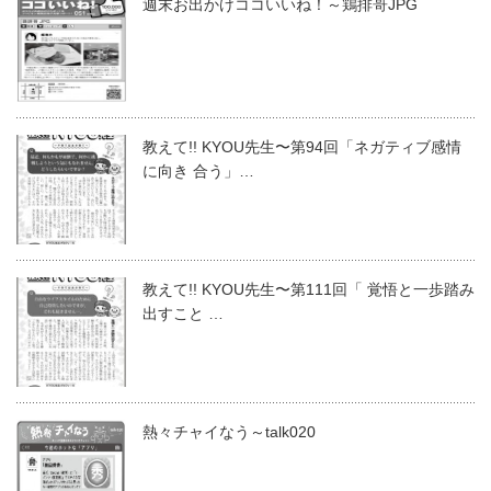
週末お出かけココいいね！～鶏排哥JPG
教えて!! KYOU先生〜第94回「ネガティブ感情
に向き 合う」…
教えて!! KYOU先生〜第111回「 覚悟と一歩踏み
出すこと …
熱々チャイなう～talk020