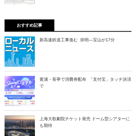
おすすめ記事
新高速鉄道工事進む 崇明―宝山が17分
黄浦・長寧で消費券配布 「支付宝」タッチ決済
で
上海大歌劇院チケット発売 ドーム型シアターに
も期待