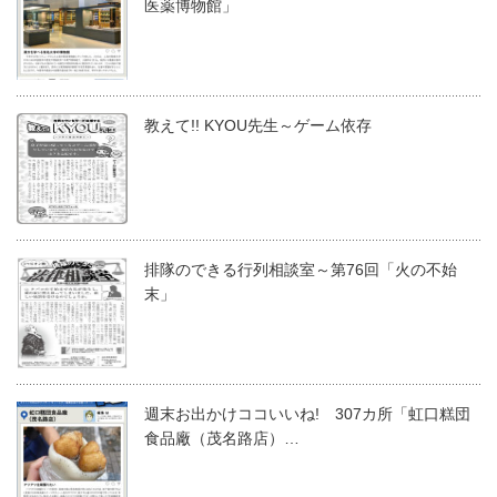
医薬博物館」
教えて!! KYOU先生～ゲーム依存
排隊のできる行列相談室～第76回「火の不始
末」
週末お出かけココいいね! 307カ所「虹口糕団
食品廠（茂名路店）…