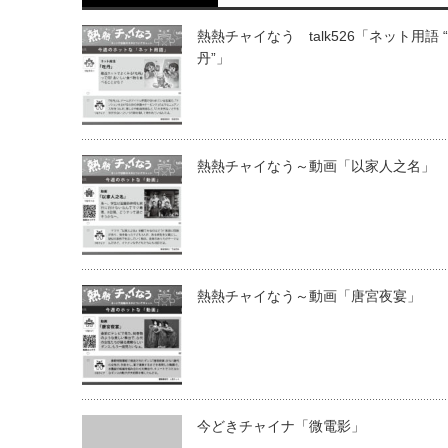
熱熱チャイなう talk526「ネット用語 
丹”」
熱熱チャイなう～動画「以家人之名」
熱熱チャイなう～動画「唐宮夜宴」
今どきチャイナ「微電影」