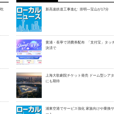
“吃
新高速鉄道工事進む 崇明―宝山が17分
黄浦・長寧で消費券配布 「支付宝」タッ
決済で
上海大歌劇院チケット発売 ドーム型シア
にも期待
浦東空港でサービス強化 家族向けや乗換