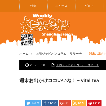
特集
ニュース
グルメ
ホーム
上海ジャピオンコラム・リサーチ
週末お出かけコ
2017/11/10
上海ジャピオンコラム・リサーチ
週末お出かけココいいね！～vital tea
Tweet
Share
+1
RSS
Pin it