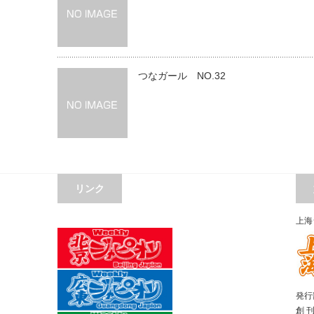
つなガール NO.32
リンク
上海
発行部
創 