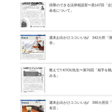
排隊のできる法律相談室〜第147回「企
命名について」
週末お出かけココいいね! 342カ所「
亭」
教えて!! KYOU先生〜第76回「相手を
みる」
週末お出かけココいいね! 390カ所目
有言」