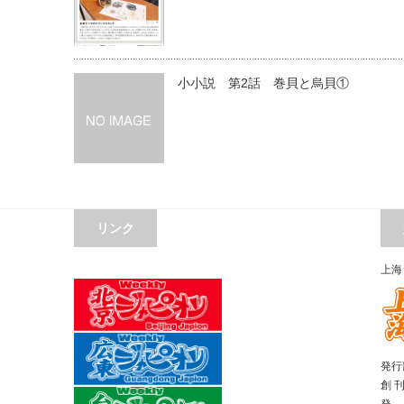
小小説 第2話 巻貝と烏貝①
リンク
上海
発行部
創 