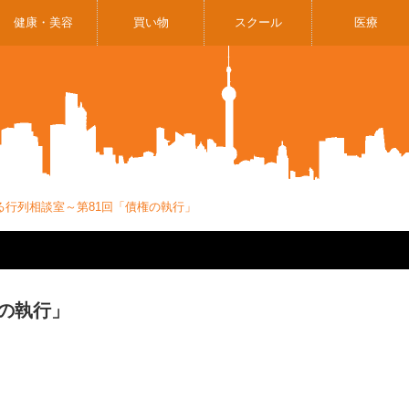
健康・美容
買い物
スクール
医療
る行列相談室～第81回「債権の執行」
の執行」