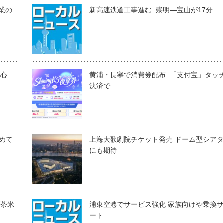
業の
新高速鉄道工事進む 崇明―宝山が17分
湖心
黄浦・長寧で消費券配布 「支付宝」タッ
決済で
眺めて
上海大歌劇院チケット発売 ドーム型シア
にも期待
「茶米
浦東空港でサービス強化 家族向けや乗換
ート