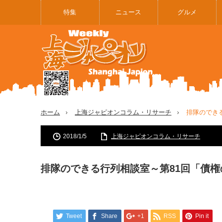
特集
ニュース
グルメ
ホーム
上海ジャピオンコラム・リサーチ
排隊のでき
2018/1/5
上海ジャピオンコラム・リサーチ
排隊のできる行列相談室～第81回「債権
Tweet
Share
+1
RSS
Pin it