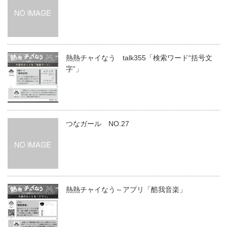
熱熱チャイなう talk355「検索ワード“括号文
字”」
つなガール NO.27
熱熱チャイなう～アプリ「酷我音楽」