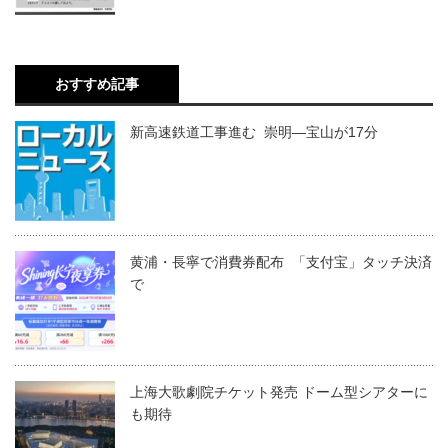
おすすめ記事
新高速鉄道工事進む 崇明―宝山が17分
黄浦・長寧で消費券配布 「支付宝」タッチ決済
で
上海大歌劇院チケット発売 ドーム型シアターに
も期待