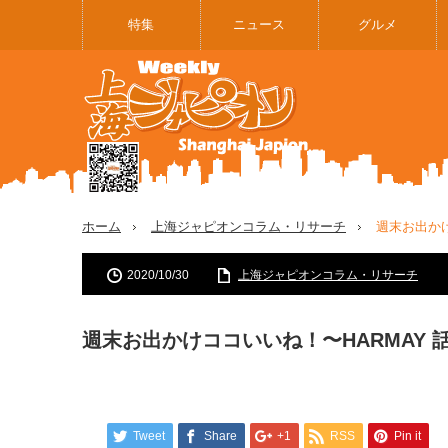
特集
ニュース
グルメ
ホーム
上海ジャピオンコラム・リサーチ
週末お出かけ
2020/10/30
上海ジャピオンコラム・リサーチ
週末お出かけココいいね！〜HARMAY 
Tweet
Share
+1
RSS
Pin it