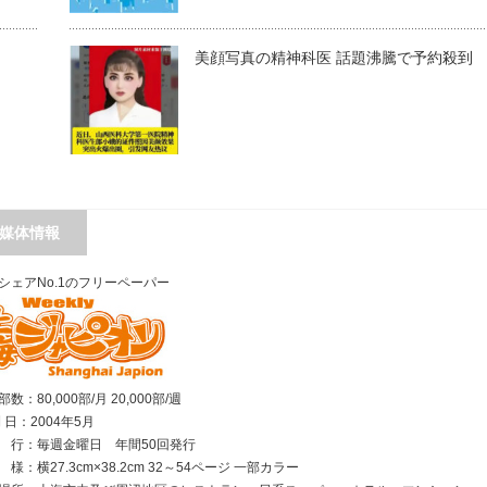
美顔写真の精神科医 話題沸騰で予約殺到
媒体情報
シェアNo.1のフリーペーパー
数：80,000部/月 20,000部/週
刊 日：2004年5月
行：毎週金曜日 年間50回発行
様：横27.3cm×38.2cm 32～54ページ 一部カラー