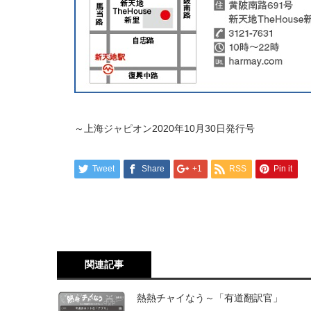
～上海ジャピオン2020年10月30日発行号
Tweet
Share
+1
RSS
Pin it
関連記事
熱熱チャイなう～「有道翻訳官」