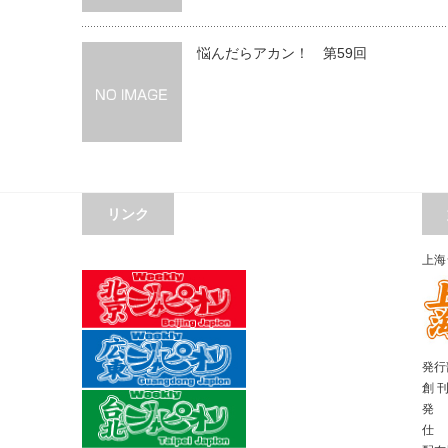
悩んだらアカン！ 第59回
リンク
上海
発行部
創 
発 
仕 