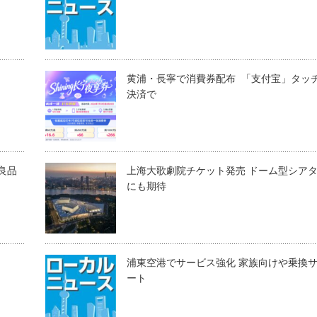
黄浦・長寧で消費券配布 「支付宝」タッ
決済で
良品
上海大歌劇院チケット発売 ドーム型シア
にも期待
浦東空港でサービス強化 家族向けや乗換
ート