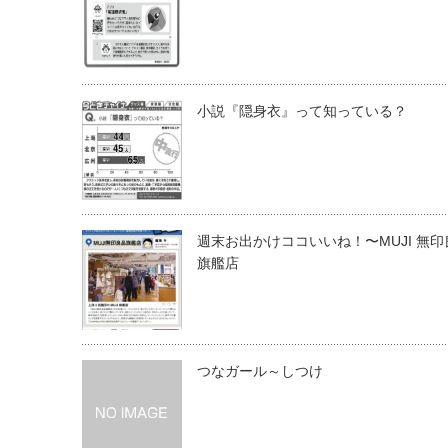
小説『隠身衣』って知っている？
週末お出かけココいいね！〜MUJI 無印
旗艦店
つなガール～しつけ