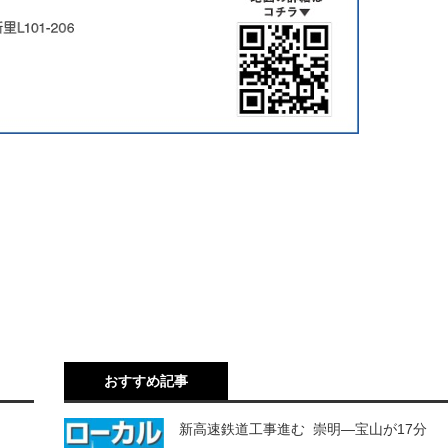
おすすめ記事
新高速鉄道工事進む 崇明―宝山が17分