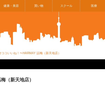
健康・美容
買い物
スクール
医療
ココいいね！〜HARMAY 話梅（新天地店）
話梅（新天地店）