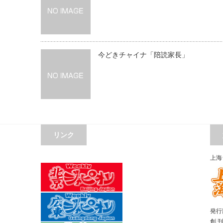
今どきチャイナ「陪読家長」
リンク
上海
発行部
創 