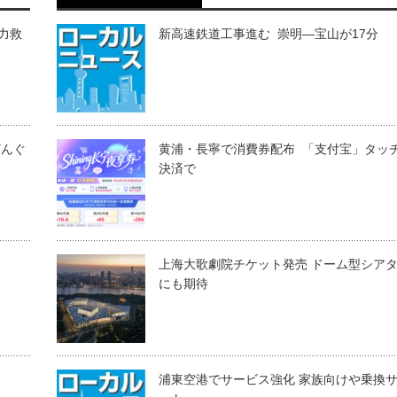
力救
新高速鉄道工事進む 崇明―宝山が17分
どんぐ
黄浦・長寧で消費券配布 「支付宝」タッ
決済で
上海大歌劇院チケット発売 ドーム型シア
にも期待
浦東空港でサービス強化 家族向けや乗換