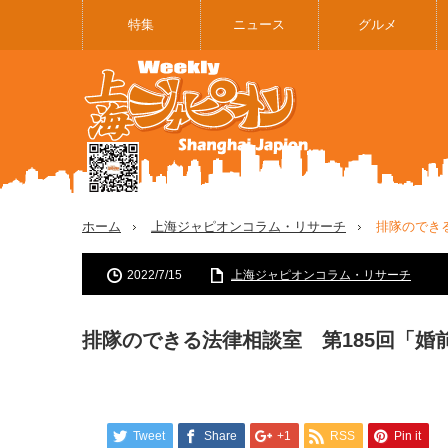
特集
ニュース
グルメ
ホーム
上海ジャピオンコラム・リサーチ
排隊のでき
2022/7/15
上海ジャピオンコラム・リサーチ
排隊のできる法律相談室 第185回「婚
Tweet
Share
+1
RSS
Pin it