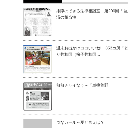
排隊のできる法律相談室 第200回「自
済の相当性」
週末お出かけココいいね! 353カ所「
り共和国（橡子共和国…
熱熱チャイなう～「単挑荒野」
つなガール～夏と言えば？