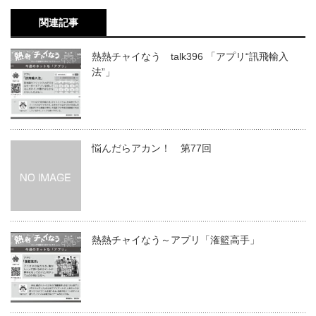
関連記事
熱熱チャイなう talk396 「アプリ“訊飛輸入
法”」
悩んだらアカン！ 第77回
熱熱チャイなう～アプリ「潅籃高手」