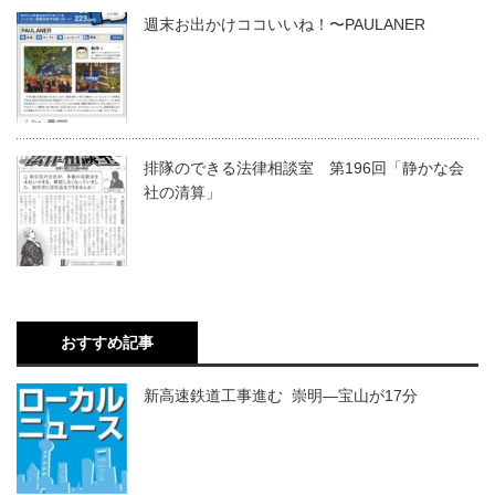
週末お出かけココいいね！〜PAULANER
排隊のできる法律相談室 第196回「静かな会
社の清算」
おすすめ記事
新高速鉄道工事進む 崇明―宝山が17分