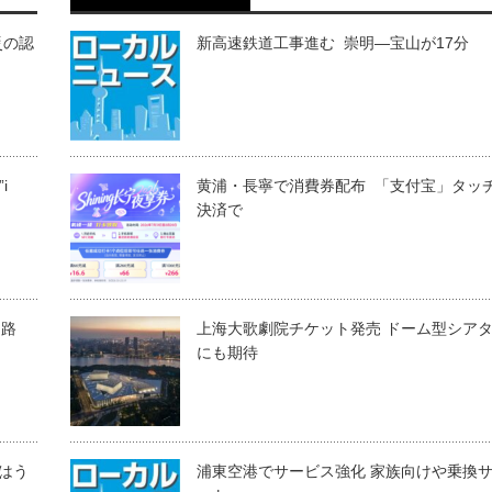
災の認
新高速鉄道工事進む 崇明―宝山が17分
i
黄浦・長寧で消費券配布 「支付宝」タッ
決済で
１路
上海大歌劇院チケット発売 ドーム型シア
にも期待
手はう
浦東空港でサービス強化 家族向けや乗換