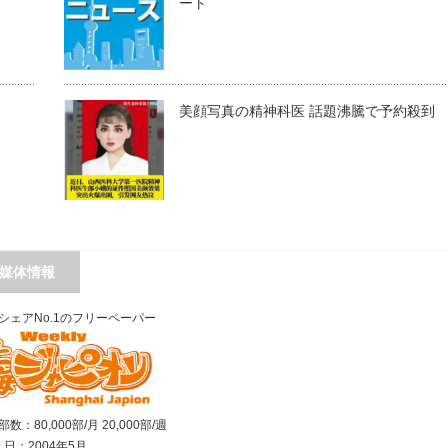
ート
」
美顔写真の精神科医 話題沸騰で予約殺到
媒体情報
シェアNo.1のフリーペーパー
数：80,000部/月 20,000部/週
刊 日：2004年5月