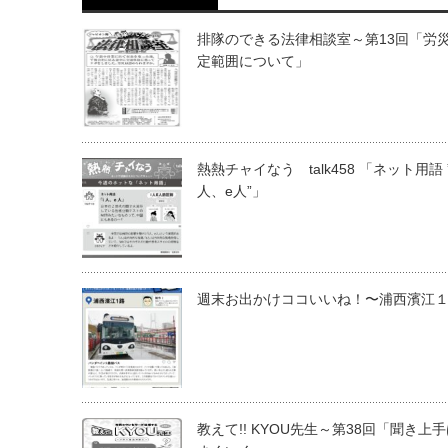
排隊のできる法律相談室～第13回「労
定範囲について」
熱熱チャイなう talk458 「ネット用語 ”
人、e人”」
週末お出かけココいいね！〜浦西濱江
教えて!! KYOU先生～第38回「聞き上