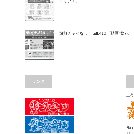
まくいく」
熱熱チャイなう talk418「動画“繁花”
リンク
上海
発行部
創 