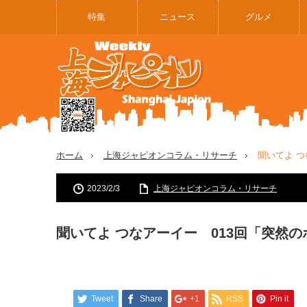
特集
ニュース
グルメ
ホーム
上海ジャピオンコラム・リサーチ
聞いてよ つ
2023/2/3
上海ジャピオンコラム・リサーチ
聞いてよ つなアーイー 013回「突然
Tweet
Share
+1
RSS
Pin it