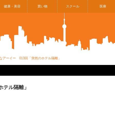
健康・美容
買い物
スクール
医療
なアーイー 013回「突然のホテル隔離」
のホテル隔離」