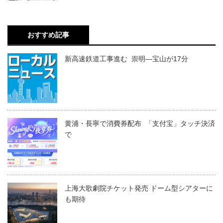
おすすめ記事
新高速鉄道工事進む 崇明―宝山が17分
黄浦・長寧で消費券配布 「支付宝」タッチ決済
で
上海大歌劇院チケット発売 ドーム型シアターに
も期待