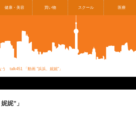
健康・美容
買い物
スクール
医療
 talk451 「動画 ”浜浜、妮妮”」
、妮妮”」