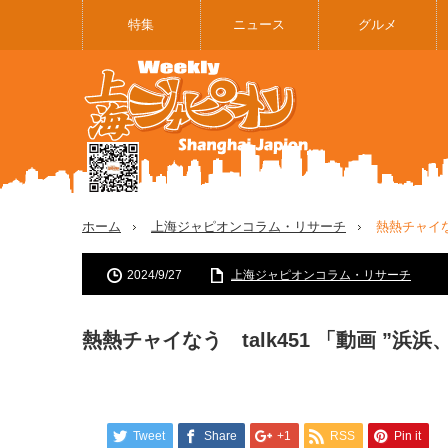
特集
ニュース
グルメ
ホーム
上海ジャピオンコラム・リサーチ
熱熱チャイなう
2024/9/27
上海ジャピオンコラム・リサーチ
熱熱チャイなう talk451 「動画 ”浜浜
Tweet
Share
+1
RSS
Pin it