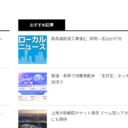
おすすめ記事
ン
新高速鉄道工事進む 崇明―宝山が17分
黄浦・長寧で消費券配布 「支付宝」タッ
決済で
済」
上海大歌劇院チケット発売 ドーム型シア
にも期待