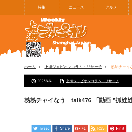
特集
ニュース
グルメ
ホーム
上海ジャピオンコラム・リサーチ
熱熱チャイなう
2025/4/4
上海ジャピオンコラム・リサーチ
熱熱チャイなう talk476 「動画 ”抓娃
Tweet
Share
+1
RSS
Pin it