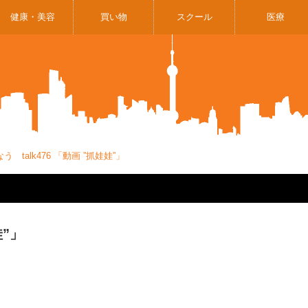
健康・美容
買い物
スクール
医療
 talk476 「動画 ”抓娃娃”」
娃”」