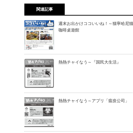
関連記事
週末お出かけココいいね！～猫寧哈尼
咖啡桌遊館
熱熱チャイなう～『国民大生活』
熱熱チャイなう～アプリ「瘟疫公司」