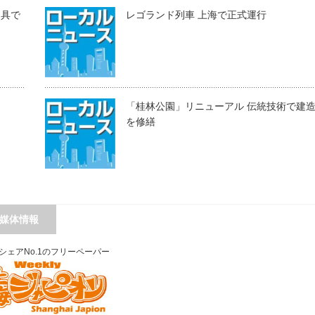
道具で
レゴランド列車 上海で正式運行
「桂林公園」リニューアル 伝統技術で建
を修繕
媒体情報
シェアNo.1のフリーペーパー