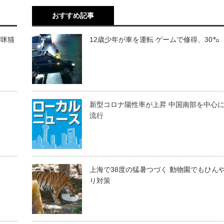
おすすめ記事
猫咪猫
12歳少年が車を運転 ゲームで修得、30㌔
新型コロナ陽性率が上昇 中国南部を中心
流行
上海で38度の猛暑つづく 動物園でもひん
り対策