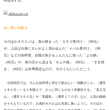
時提供する。
旨い肴に焼酎を
そのほかオススメは、身が締まった「カサゴ煮付け」（98元）
や、上品な白身にタレがよく浸み込んだ「メバル煮付け」（88
元）などの魚料理。自慢の魚介をふんだんに使った「よせ鍋」
（80元）や、体の芯から温まる「キムチ鍋」（80元）、「すき焼
き」（80元）は冬季限定なので、今のうちにいただこう。
今回同店では、そんな魚料理と併せて飲みたい「焼酎ボトル」（通常
１８０元～）を１本購入で、さらに同じものを１本贈呈する。「富之宝
山」（通常３６０元）や「黒霧島」（通常２７０元）など、人気の銘柄
をそろえているので、お酒好きの人はお見逃し無いように。そのほか、