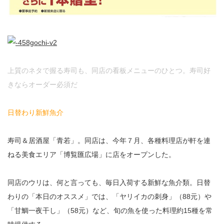
上質のネタで握る寿司も、同店の看板メニューのひとつ。寿司好
きならオーダー必須だ
日替わり新鮮魚介
寿司＆居酒屋「青若」。同店は、今年７月、各種料理店が軒を連
ねる美食エリア「博覧匯広場」に店をオープンした。
同店のウリは、何と言っても、毎日入荷する新鮮な魚介類。日替
わりの「本日のオススメ」では、「ヤリイカの刺身」（88元）や
「甘鯛一夜干し」（58元）など、旬の魚を使った料理約15種を常