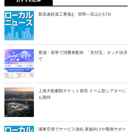
新高速鉄道工事進む 崇明―宝山が17分
黄浦・長寧で消費券配布 「支付宝」タッチ決済
で
上海大歌劇院チケット発売 ドーム型シアターに
も期待
浦東空港でサービス強化 家族向けや乗換サポー