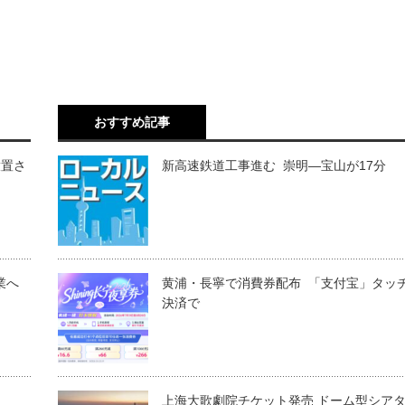
おすすめ記事
放置さ
新高速鉄道工事進む 崇明―宝山が17分
業へ
黄浦・長寧で消費券配布 「支付宝」タッ
決済で
上海大歌劇院チケット発売 ドーム型シア