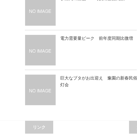
電力需要量ピーク 前年度同期比微増
巨大なブタがお出迎え 豫園の新春民
灯会
リンク