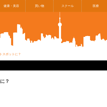
健康・美容
買い物
スクール
医療
トスポットに？
トに？