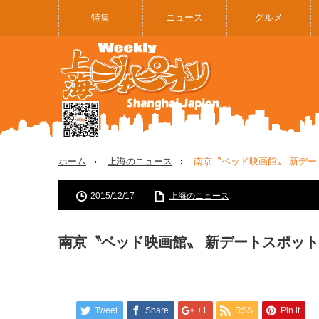
特集
ニュース
グルメ
ホーム
上海のニュース
南京〝ベッド映画館〟 新デー
2015/12/17
上海のニュース
南京〝ベッド映画館〟 新デートスポッ
Tweet
Share
+1
RSS
Pin it