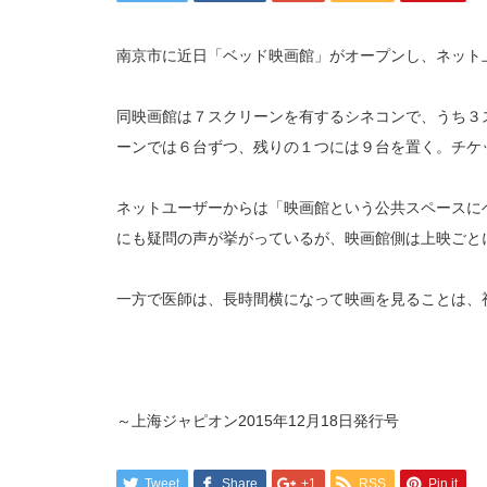
南京市に近日「ベッド映画館」がオープンし、ネット
同映画館は７スクリーンを有するシネコンで、うち３
ーンでは６台ずつ、残りの１つには９台を置く。チケ
ネットユーザーからは「映画館という公共スペースに
にも疑問の声が挙がっているが、映画館側は上映ごと
一方で医師は、長時間横になって映画を見ることは、
～上海ジャピオン2015年12月18日発行号
Tweet
Share
+1
RSS
Pin it