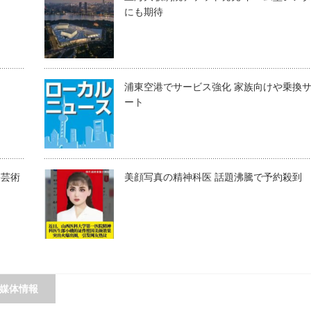
にも期待
浦東空港でサービス強化 家族向けや乗換
ート
俗芸術
美顔写真の精神科医 話題沸騰で予約殺到
媒体情報