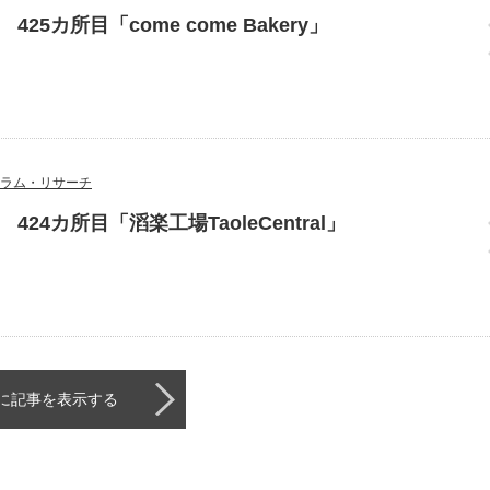
5カ所目「come come Bakery」
ラム・リサーチ
24カ所目「滔楽工場TaoleCentral」
に記事を表示する