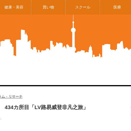
健康・美容
買い物
スクール
医療
ラム・リサーチ
 434カ所目「LV路易威登非凡之旅」
…