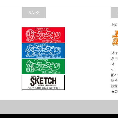
リンク
上海
発行部
創 
発 
仕 
配布
語学
設置
★広