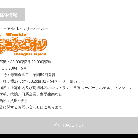
媒体情報
シェアNo.1のフリーペーパー
数：80,000部/月 20,000部/週
刊 日：2004年5月
行：毎週金曜日 年間50回発行
様：横27.3cm×38.2cm 32～54ページ 一部カラー
場所：上海市内及び周辺地区のレストラン、日系スーパー、ホテル、マンション
学校、病院、日系企業、留学生寮など
箇所：約900箇所
告に関するお問い合わせは
こちら
まで
PAGE TOP