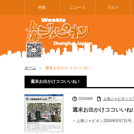
特集
ニュース
グルメ
ホーム
週末お出かけココいいね！
週末お出かけココいいね！
2026/8/6
上海ジャピオンコ
週末お出かけココいいね!
～上海ジャピオン2026年8月7日号