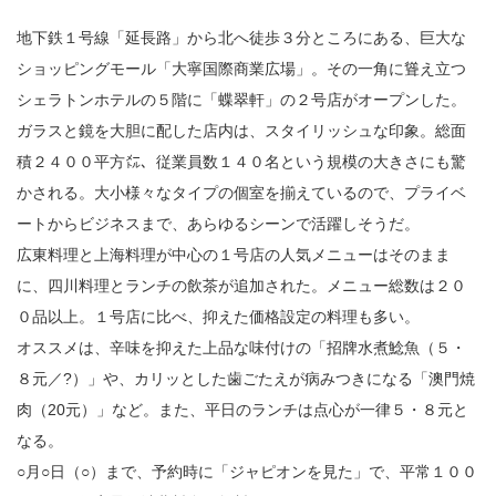
地下鉄１号線「延長路」から北へ徒歩３分ところにある、巨大な
ショッピングモール「大寧国際商業広場」。その一角に聳え立つ
シェラトンホテルの５階に「蝶翠軒」の２号店がオープンした。
ガラスと鏡を大胆に配した店内は、スタイリッシュな印象。総面
積２４００平方㍍、従業員数１４０名という規模の大きさにも驚
かされる。大小様々なタイプの個室を揃えているので、プライベ
ートからビジネスまで、あらゆるシーンで活躍しそうだ。
広東料理と上海料理が中心の１号店の人気メニューはそのまま
に、四川料理とランチの飲茶が追加された。メニュー総数は２０
０品以上。１号店に比べ、抑えた価格設定の料理も多い。
オススメは、辛味を抑えた上品な味付けの「招牌水煮鯰魚（５・
８元／?）」や、カリッとした歯ごたえが病みつきになる「澳門焼
肉（20元）」など。また、平日のランチは点心が一律５・８元と
なる。
○月○日（○）まで、予約時に「ジャピオンを見た」で、平常１００