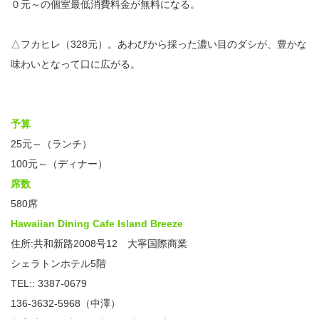
０元～の個室最低消費料金が無料になる。
△フカヒレ（328元）。あわびから採った濃い目のダシが、豊かな
味わいとなって口に広がる。
予算
25元～（ランチ）
100元～（ディナー）
席数
580席
Hawaiian Dining Cafe Island Breeze
住所:共和新路2008号12 大寧国際商業
シェラトンホテル5階
TEL:: 3387-0679
136-3632-5968（中澤）