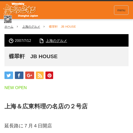
menu
ホーム
上海のグルメ
蝶翠軒 JB HOUSE
2007/7/12
上海のグルメ
蝶翠軒 JB HOUSE
NEW OPEN
上海＆広東料理の名店の２号店
延長路に７月４日開店