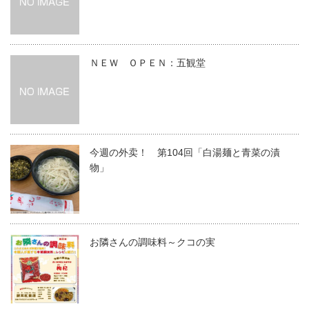
ＮＥＷ ＯＰＥＮ：五観堂
今週の外卖！ 第104回「白湯麺と青菜の漬
物」
お隣さんの調味料～クコの実