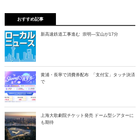
おすすめ記事
新高速鉄道工事進む 崇明―宝山が17分
黄浦・長寧で消費券配布 「支付宝」タッチ決済
で
上海大歌劇院チケット発売 ドーム型シアターに
も期待