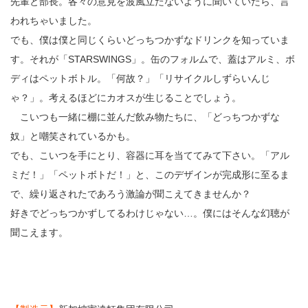
先輩と部長。各々の意見を波風立たないように聞いていたら、言
われちゃいました。
でも、僕は僕と同じくらいどっちつかずなドリンクを知っていま
す。それが「STARSWINGS」。缶のフォルムで、蓋はアルミ、ボ
ディはペットボトル。「何故？」「リサイクルしずらいんじ
ゃ？」。考えるほどにカオスが生じることでしょう。
こいつも一緒に棚に並んだ飲み物たちに、「どっちつかずな
奴」と嘲笑されているかも。
でも、こいつを手にとり、容器に耳を当ててみて下さい。「アル
ミだ！」「ペットボトだ！」と、このデザインが完成形に至るま
で、繰り返されたであろう激論が聞こえてきませんか？
好きでどっちつかずしてるわけじゃない…。僕にはそんな幻聴が
聞こえます。