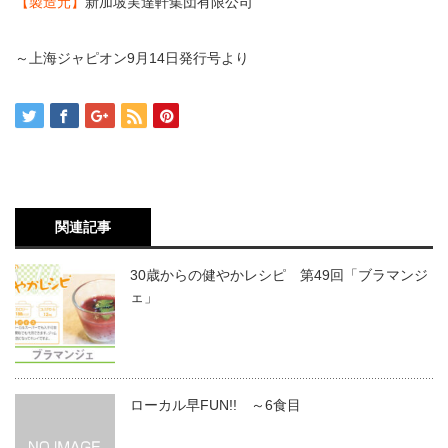
【製造元】
新加坡実達軒集団有限公司
～上海ジャピオン9月14日発行号より
関連記事
30歳からの健やかレシピ 第49回「ブラマンジ
ェ」
ローカル早FUN!! ～6食目