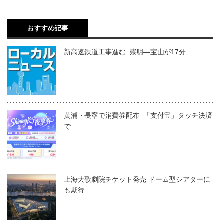
おすすめ記事
新高速鉄道工事進む 崇明―宝山が17分
黄浦・長寧で消費券配布 「支付宝」タッチ決済
で
上海大歌劇院チケット発売 ドーム型シアターに
も期待