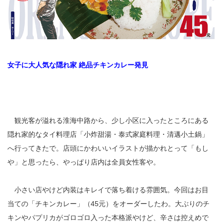
女子に大人気な隠れ家 絶品チキンカレー発見
観光客が溢れる淮海中路から、少し小区に入ったところにある
隠れ家的なタイ料理店「小炸甜湯・泰式家庭料理・清邁小土鍋」
へ行ってきたで。店頭にかわいいイラストが描かれとって「もし
や」と思ったら、やっぱり店内は全員女性客や。
小さい店やけど内装はキレイで落ち着ける雰囲気。今回はお目
当ての「チキンカレー」（45元）をオーダーしたわ。大ぶりのチ
キンやパプリカがゴロゴロ入った本格派やけど、辛さは控えめで