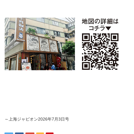
～上海ジャピオン
2026
年
7
月
3
日号