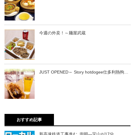
今週の外卖！～麺屋武蔵
JUST OPENED～ Story hotdogee仕多利熱狗…
おすすめ記事
新高速鉄道工事進む 崇明―宝山が17分