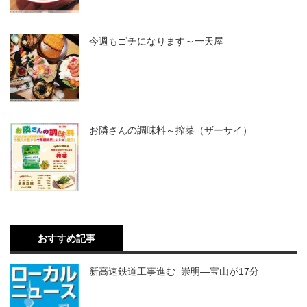
今週もゴチになります～一天屋
お隣さんの調味料～搾菜（ザーサイ）
おすすめ記事
新高速鉄道工事進む 崇明―宝山が17分