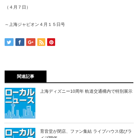
（４月７日）
～上海ジャピオン４月１５日号
関連記事
上海ディズニー10周年 軌道交通構内で特別展示
育音堂が閉店、ファン集結 ライブハウス偲びラ