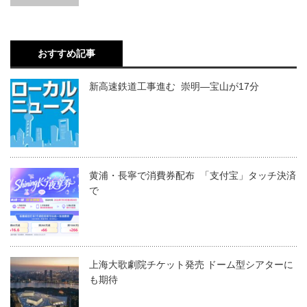
おすすめ記事
新高速鉄道工事進む 崇明―宝山が17分
黄浦・長寧で消費券配布 「支付宝」タッチ決済
で
上海大歌劇院チケット発売 ドーム型シアターに
も期待