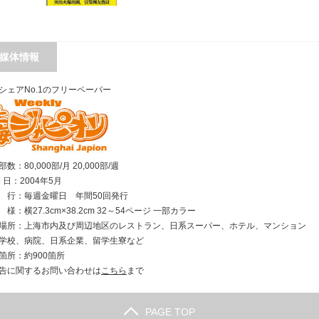
媒体情報
シェアNo.1のフリーペーパー
数：80,000部/月 20,000部/週
刊 日：2004年5月
行：毎週金曜日 年間50回発行
様：横27.3cm×38.2cm 32～54ページ 一部カラー
場所：上海市内及び周辺地区のレストラン、日系スーパー、ホテル、マンション
学校、病院、日系企業、留学生寮など
箇所：約900箇所
告に関するお問い合わせは
こちら
まで
PAGE TOP