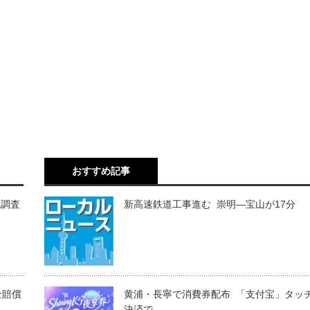
おすすめ記事
境調査
新高速鉄道工事進む 崇明―宝山が17分
全賠償
黄浦・長寧で消費券配布 「支付宝」タッ
決済で