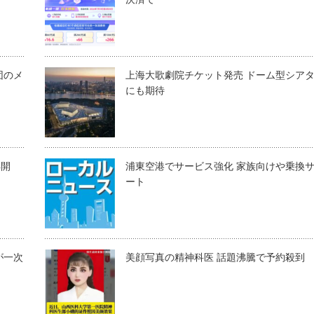
団のメ
上海大歌劇院チケット発売 ドーム型シア
にも期待
再開
浦東空港でサービス強化 家族向けや乗換
ート
が一次
美顔写真の精神科医 話題沸騰で予約殺到