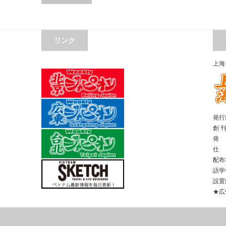
リンク
上海
発行部
創 
発 
仕 
配布
語学
設置
★広