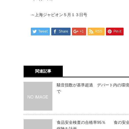
～上海ジャピオン５月１３日号
Tweet
Share
+1
RSS
Pin it
関連記事
騒音指数が基準超過 デパート内の環
で
食品安全検査の合格率95％ 食の安
保険を計画