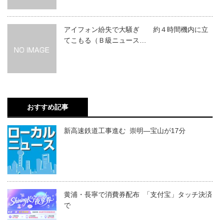
アイフォン紛失で大騒ぎ 約４時間機内に立
てこもる（Ｂ級ニュース…
おすすめ記事
新高速鉄道工事進む 崇明―宝山が17分
黄浦・長寧で消費券配布 「支付宝」タッチ決済
で