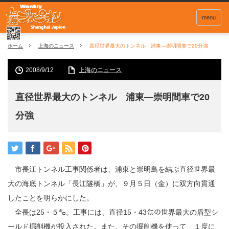
menu
ホーム
上海のニュース
直径世界最大のトンネル 浦東―崇明間車で20分強
2008/9/12
上海のニュース
直径世界最大のトンネル 浦東―崇明間車で20
分強
市長江トンネル工事関係者は、浦東と崇明島を結ぶ直径世界最
大の海底トンネル「長江隧橋」が、９月５日（金）に双方向貫通
したことを明らかにした。
全長は25・５㌔。工事には、直径15・43㍍の世界最大の盾型シ
ールド掘削機が投入された。また、その掘削機を使って、１度に