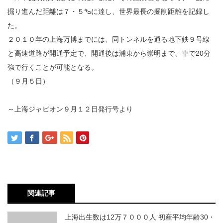
掘り進んだ距離は７・５㌔に達し、世界最長の掘削距離を記録し
た。
２０１０年の上海万博までには、同トンネルを通る地下鉄９号線
と高速道路が開通予定で、開通後は浦東から崇明まで、車で20分
強で行くことが可能となる。
（９月５日）
～上海ジャピオン９月１２日発行号より
関連記事
上海出生数は12万７０００人 初産平均年齢30・