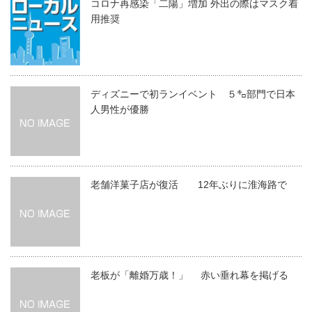
コロナ再感染「二陽」増加 外出の際はマスク着
用推奨
ディズニーで初ランイベント ５㌔部門で日本
人男性が優勝
老舗洋菓子店が復活 12年ぶりに淮海路で
老板が「離婚万歳！」 赤い垂れ幕を掲げる