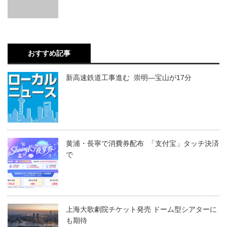
おすすめ記事
新高速鉄道工事進む 崇明―宝山が17分
黄浦・長寧で消費券配布 「支付宝」タッチ決済
で
上海大歌劇院チケット発売 ドーム型シアターに
も期待