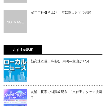
定年年齢引き上げ 年に数カ月ずつ実施
おすすめ記事
新高速鉄道工事進む 崇明―宝山が17分
黄浦・長寧で消費券配布 「支付宝」タッチ決済
で