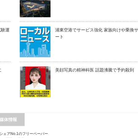
試験運
浦東空港でサービス強化 家族向けや乗換
ート
に
美顔写真の精神科医 話題沸騰で予約殺到
媒体情報
シェアNo.1のフリーペーパー