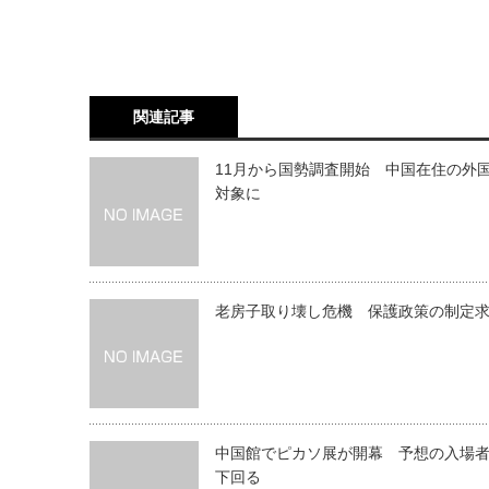
関連記事
11月から国勢調査開始 中国在住の外
対象に
老房子取り壊し危機 保護政策の制定
中国館でピカソ展が開幕 予想の入場
下回る