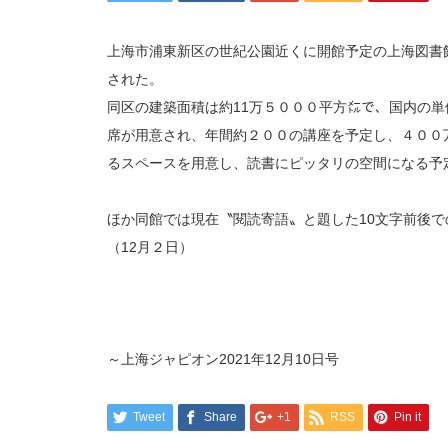
上海市浦東新区の世紀公園近くに開館予定の上海図書
された。
同区の建築面積は約11万５０００平方㍍で、国内の
席が用意され、年間約２００の講座を予定し、４００
るスペースを用意し、読書にピッタリの空間になる予
ほか同館では現在〝閱読寄語〟と題した10文字前後で
（12月２日）
～上海ジャピオン2021年12月10日号
Tweet
Share
+1
RSS
Pin it