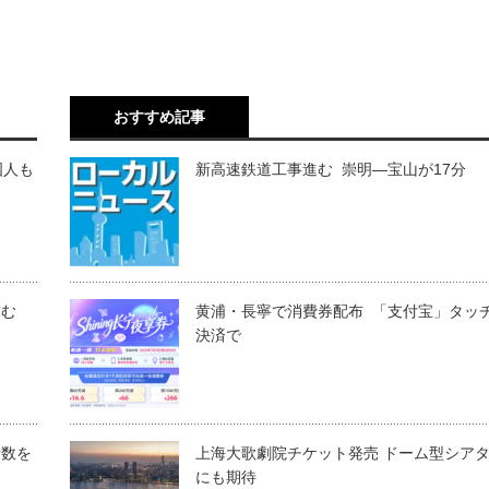
おすすめ記事
国人も
新高速鉄道工事進む 崇明―宝山が17分
求む
黄浦・長寧で消費券配布 「支付宝」タッ
決済で
者数を
上海大歌劇院チケット発売 ドーム型シア
にも期待