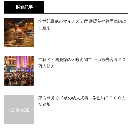
関連記事
今世紀最低のマイナス７度 寒暖差や路面凍結に
注意を
中秋節・国慶節の休暇期間中 上海観光客５７９
万人超え
東方緑舟で18歳の成人式典 学生約３０００人
が参加