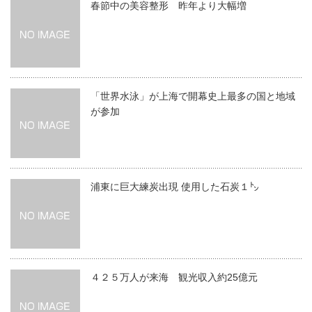
春節中の美容整形 昨年より大幅増
「世界水泳」が上海で開幕史上最多の国と地域
が参加
浦東に巨大練炭出現 使用した石炭１㌧
４２５万人が来海 観光収入約25億元