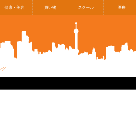
健康・美容
買い物
スクール
医療
ング