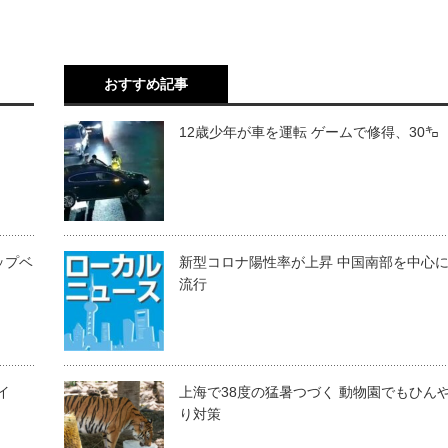
おすすめ記事
12歳少年が車を運転 ゲームで修得、30㌔
ップベ
新型コロナ陽性率が上昇 中国南部を中心
流行
イ
上海で38度の猛暑つづく 動物園でもひん
り対策