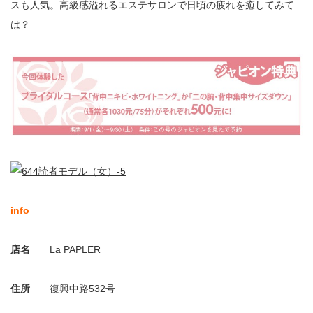
スも人気。高級感溢れるエステサロンで日頃の疲れを癒してみて
は？
info
店名
La PAPLER
住所
復興中路532号