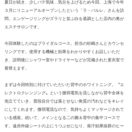
夏日が続き、少しバテ気味…気分を上げるため今回、上海で今年
３月にリニューアルオープンしたという「ラ・パルレ」さんを訪
問。エンゲージリングがズラリと並ぶ白を基調とした店内の奥が
エステサロンです。
今回体験したのはブライダルコース。担当の杉嶋さんとカウンセ
リングです。使用する機械と効果をわかりやすくお話しいただ
き、説明後にシャワー室やドライヤーなどが完備された更衣室で
着替えます。
まずは今回特別に付けていただいた背中のホワイトニング。〝エ
レクトロクレンジング〟という微弱電気を流しながら背中全体を
泡立てていき、普段自分では落とせない角質の汚れなどをキレイ
にしてくれます。微弱電流なので、気持ちよくマッサージされて
いる感覚。続いて、メインとなる二の腕＆背中の集中コースで
す。遠赤外線シートの上にうつぶせになり、発汗効果抜群のヒー