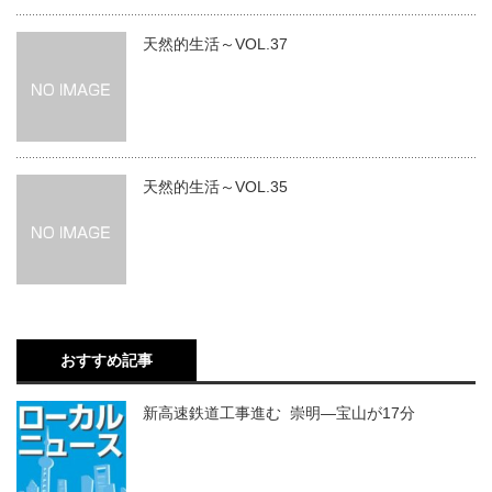
天然的生活～VOL.37
天然的生活～VOL.35
おすすめ記事
新高速鉄道工事進む 崇明―宝山が17分