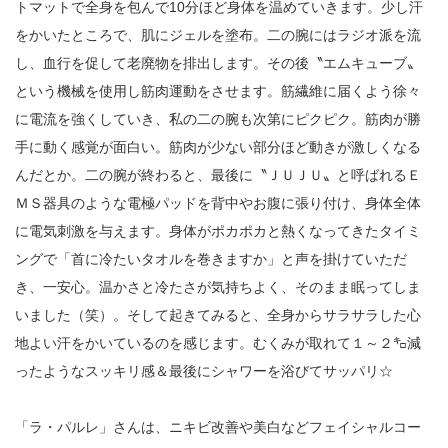
トマットで全身を包んで10分ほど身体を温めていきます。少し汗
をかいたところで、肌にジェルを塗布。二の腕にはラジオ派を流
し、血行を促して老廃物を排出します。その後〝エムキューブ〟
という機械を使用し筋肉運動をさせます。筋繊維に届くよう徐々
に電流を強くしていき、私の二の腕も次第にピクピク。筋肉が勝
手に動く感覚が面白い。筋肉が少ない部分ほど動きが激しくなる
んだとか。二の腕が終わると、最後に〝ＪＵＪＵ〟と呼ばれるＥ
ＭＳ器具のような電極パッドを背中やお腹に張り付け、身体全体
に電気刺激を与えます。身体がポカポカと熱くなってきたタイミ
ングで「首に冷たいタオルを巻きますか」と声を掛けていただ
き、一安心。温かさと冷たさが気持ちよく、そのまま眠ってしま
いました（笑）。そして起きてみると、全身からサラサラした心
地よい汗をかいているのを感じます。むくみが取れて１～２㌔減
ったようなスッキリ感＆最後にシャワーを浴びてサッパリ☆
「ラ・パルレ」さんは、ニキビ改善や美白などフェイシャルコー