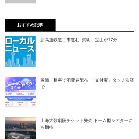
おすすめ記事
新高速鉄道工事進む 崇明―宝山が17分
黄浦・長寧で消費券配布 「支付宝」タッチ決済
で
上海大歌劇院チケット発売 ドーム型シアターに
も期待