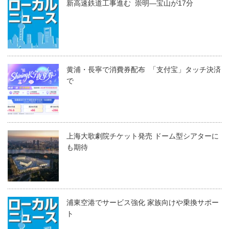
新高速鉄道工事進む 崇明―宝山が17分
黄浦・長寧で消費券配布 「支付宝」タッチ決済
で
上海大歌劇院チケット発売 ドーム型シアターに
も期待
浦東空港でサービス強化 家族向けや乗換サポー
ト