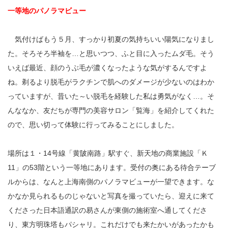
一等地のパノラマビュー
気付けばもう５月、すっかり初夏の気持ちいい陽気になりまし
た。そろそろ半袖を…と思いつつ、ふと目に入ったムダ毛。そう
いえば最近、顔のうぶ毛が濃くなったような気がするんですよ
ね。剃るより脱毛がラクチンで肌へのダメージが少ないのはわか
っていますが、昔いた～い脱毛を経験した私は勇気がなく…。そ
んななか、友だちが専門の美容サロン「覧海」を紹介してくれた
ので、思い切って体験に行ってみることにしました。
場所は１・14号線「黄陂南路」駅すぐ、新天地の商業施設「Ｋ
11」の53階という一等地にあります。受付の奥にある待合テーブ
ルからは、なんと上海南側のパノラマビューが一望できます。な
かなか見られるものじゃないと写真を撮っていたら、迎えに来て
くださった日本語通訳の易さんが東側の施術室へ通してくださ
り、東方明珠塔もパシャリ。これだけでも来たかいがあったかも