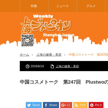
特集
ニュース
グルメ
ホーム
上海の健康・美容
中国コスメトーク 第247回
2026/6/19
上海の健康・美容
中国コスメトーク 第247回 Plustw
Tweet
Share
+1
RSS
Pin it