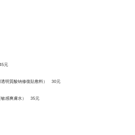
45元
用透明質酸
钠
修復貼敷料） 30元
敏感爽膚水） 35元