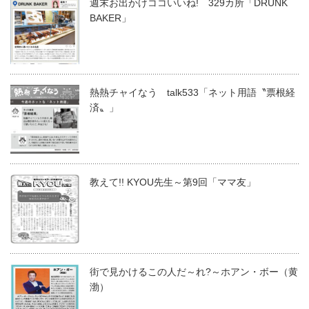
週末お出かけココいいね! 329カ所「DRUNK
BAKER」
熱熱チャイなう talk533「ネット用語〝票根経
済〟」
教えて!! KYOU先生～第9回「ママ友」
街で見かけるこの人だ～れ?～ホアン・ボー（黄
渤）