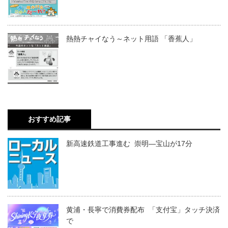
熱熱チャイなう～ネット用語 「香蕉人」
おすすめ記事
新高速鉄道工事進む 崇明―宝山が17分
黄浦・長寧で消費券配布 「支付宝」タッチ決済
で