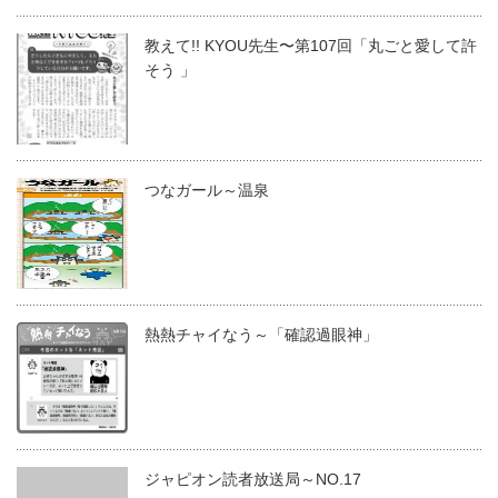
教えて!! KYOU先生〜第107回「丸ごと愛して許
そう 」
つなガール～温泉
熱熱チャイなう～「確認過眼神」
ジャピオン読者放送局～NO.17