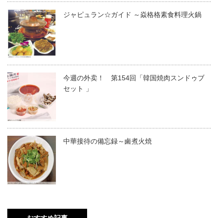
ジャピュラン☆ガイド ～焱格格素食料理火鍋
今週の外卖！ 第154回「韓国焼肉スンドゥブ
セット 」
中華接待の備忘録～鹵煮火焼