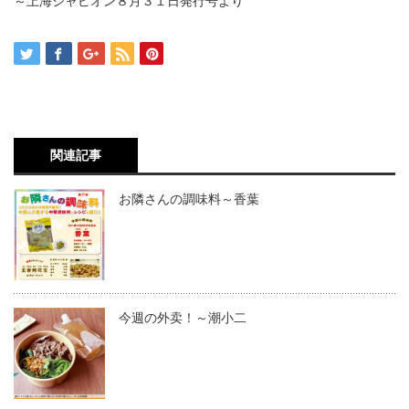
～上海ジャピオン８月３１日発行号より
関連記事
お隣さんの調味料～香葉
今週の外卖！～潮小二