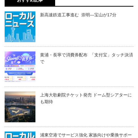
おすすめ記事
新高速鉄道工事進む 崇明―宝山が17分
黄浦・長寧で消費券配布 「支付宝」タッチ決済
で
上海大歌劇院チケット発売 ドーム型シアターに
も期待
浦東空港でサービス強化 家族向けや乗換サポー