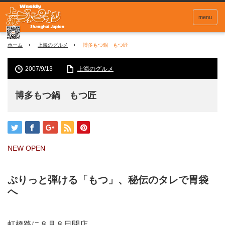
menu
ホーム
上海のグルメ
博多もつ鍋 もつ匠
2007/9/13
上海のグルメ
博多もつ鍋 もつ匠
NEW OPEN
ぷりっと弾ける「もつ」、秘伝のタレで胃袋
へ
虹橋路に８月８日開店