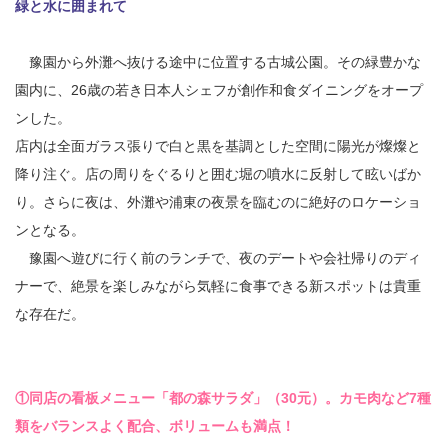
緑と水に囲まれて
豫園から外灘へ抜ける途中に位置する古城公園。その緑豊かな
園内に、26歳の若き日本人シェフが創作和食ダイニングをオープ
ンした。
店内は全面ガラス張りで白と黒を基調とした空間に陽光が燦燦と
降り注ぐ。店の周りをぐるりと囲む堀の噴水に反射して眩いばか
り。さらに夜は、外灘や浦東の夜景を臨むのに絶好のロケーショ
ンとなる。
豫園へ遊びに行く前のランチで、夜のデートや会社帰りのディ
ナーで、絶景を楽しみながら気軽に食事できる新スポットは貴重
な存在だ。
①同店の看板メニュー「都の森サラダ」（30元）。カモ肉など7種
類をバランスよく配合、ボリュームも満点！