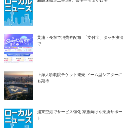
新高速鉄道工事進む 崇明―宝山が17分
黄浦・長寧で消費券配布 「支付宝」タッチ決済
で
上海大歌劇院チケット発売 ドーム型シアターに
も期待
浦東空港でサービス強化 家族向けや乗換サポー
ト