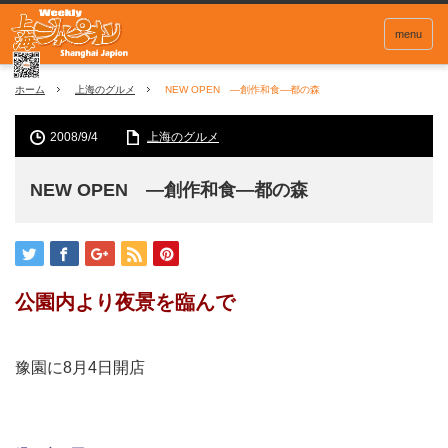
menu
ホーム
上海のグルメ
NEW OPEN ―創作和食―都の森
2008/9/4
上海のグルメ
NEW OPEN ―創作和食―都の森
公園内より夜景を臨んで
豫園に8月4日開店