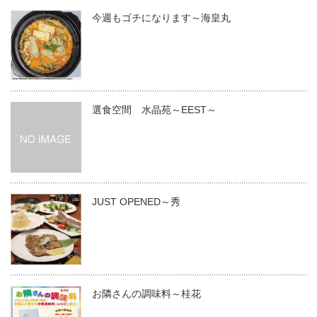
今週もゴチになります～海皇丸
選食空間 水晶苑～EEST～
JUST OPENED～秀
お隣さんの調味料～桂花