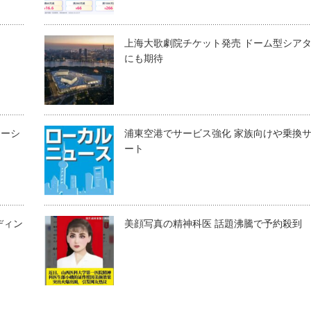
上海大歌劇院チケット発売 ドーム型シア
にも期待
フーシ
浦東空港でサービス強化 家族向けや乗換
ート
ディン
美顔写真の精神科医 話題沸騰で予約殺到