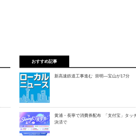
おすすめ記事
新高速鉄道工事進む 崇明―宝山が17分
黄浦・長寧で消費券配布 「支付宝」タッ
決済で