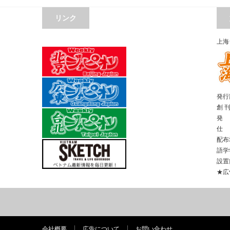
リンク
上海
発行部
創 
発 
仕 
配布
語学
設置
★広
会社概要
広告について
お問い合わせ