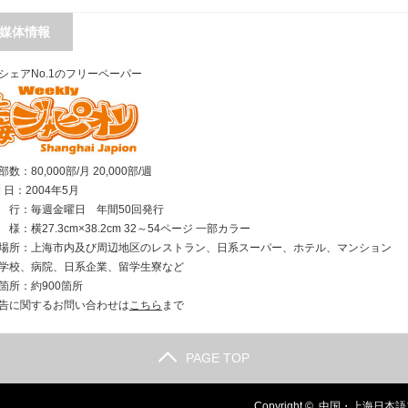
媒体情報
シェアNo.1のフリーペーパー
数：80,000部/月 20,000部/週
刊 日：2004年5月
行：毎週金曜日 年間50回発行
様：横27.3cm×38.2cm 32～54ページ 一部カラー
場所：上海市内及び周辺地区のレストラン、日系スーパー、ホテル、マンション
学校、病院、日系企業、留学生寮など
箇所：約900箇所
告に関するお問い合わせは
こちら
まで
PAGE TOP
Copyright ©
中国・上海日本語