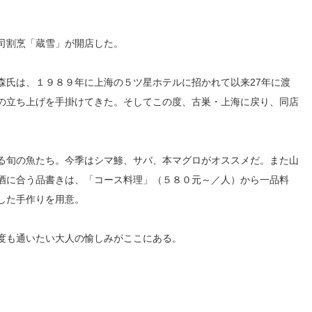
司割烹「蔵雪」が開店した。
森氏は、１９８９年に上海の５ツ星ホテルに招かれて以来27年に渡
の立ち上げを手掛けてきた。そしてこの度、古巣・上海に戻り、同店
る旬の魚たち。今季はシマ鯵、サバ、本マグロがオススメだ。また山
酒に合う品書きは、「コース料理」（５８０元～／人）から一品料
した手作りを用意。
度も通いたい大人の愉しみがここにある。