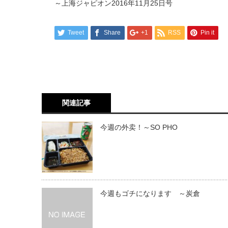
～上海ジャピオン2016年11月25日号
Tweet
Share
+1
RSS
Pin it
関連記事
今週の外卖！～SO PHO
今週もゴチになります ～炭倉