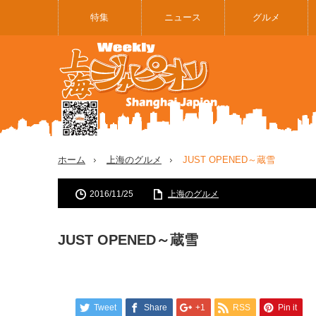
特集
ニュース
グルメ
ホーム
上海のグルメ
JUST OPENED～蔵雪
2016/11/25
上海のグルメ
JUST OPENED～蔵雪
Tweet
Share
+1
RSS
Pin it