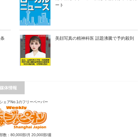
ート
司条
美顔写真の精神科医 話題沸騰で予約殺到
媒体情報
シェアNo.1のフリーペーパー
数：80,000部/月 20,000部/週