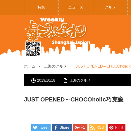
特集
ニュース
グルメ
ホーム
上海のグルメ
JUST OPENED～CHOCOholi
2019/10/18
上海のグルメ
JUST OPENED～CHOCOholic巧克瘾
Tweet
Share
+1
RSS
Pin it