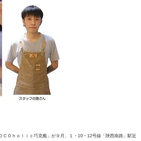
ＣＯｈｏｌｉｃ巧克瘾」が９月、１・10・12号線「陜西南路」駅近