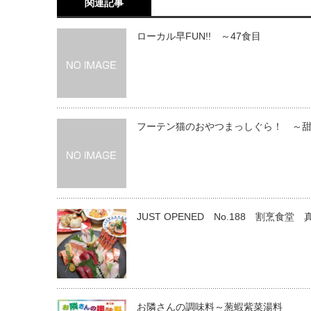
関連記事
ローカル早FUN!! ～47食目
フーテン猫のおやつまっしぐら！ ～
JUST OPENED No.188 割烹食堂
お隣さんの調味料～葱蝦紫菜湯料