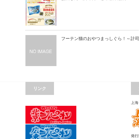
フーテン猫のおやつまっしぐら！～計
リンク
上海
発行部