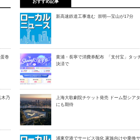
おすすめ記事
新高速鉄道工事進む 崇明―宝山が17分
甜蛋巻
黄浦・長寧で消費券配布 「支付宝」タッ
決済で
 真木乃
上海大歌劇院チケット発売 ドーム型シア
にも期待
浦東空港でサービス強化 家族向けや乗換