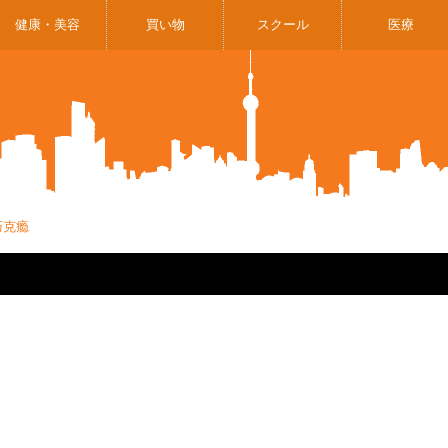
健康・美容
買い物
スクール
医療
c巧克瘾