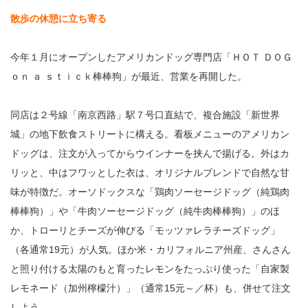
散歩の休憩に立ち寄る
今年１月にオープンしたアメリカンドッグ専門店「ＨＯＴ ＤＯＧ
ｏｎ ａ ｓｔｉｃｋ棒棒狗」が最近、営業を再開した。
同店は２号線「南京西路」駅７号口直結で、複合施設「新世界
城」の地下飲食ストリートに構える。看板メニューのアメリカン
ドッグは、注文が入ってからウインナーを挟んで揚げる。外はカ
リッと、中はフワッとした衣は、オリジナルブレンドで自然な甘
味が特徴だ。オーソドックスな「鶏肉ソーセージドッグ（純鶏肉
棒棒狗）」や「牛肉ソーセージドッグ（純牛肉棒棒狗）」のほ
か、トローリとチーズが伸びる「モッツァレラチーズドッグ」
（各通常19元）が人気。ほか米・カリフォルニア州産、さんさん
と照り付ける太陽のもと育ったレモンをたっぷり使った「自家製
レモネード（加州檸檬汁）」（通常15元～／杯）も、併せて注文
しよう。