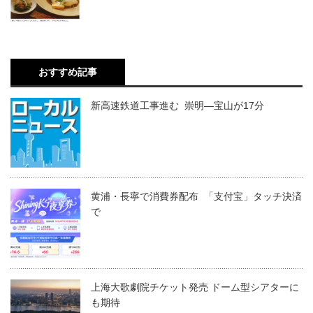
おすすめ記事
新高速鉄道工事進む 崇明―宝山が17分
黄浦・長寧で消費券配布 「支付宝」タッチ決済
で
上海大歌劇院チケット発売 ドーム型シアターに
も期待