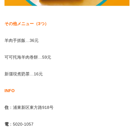
その他メニュー（
3
つ）
羊肉手抓飯…
36
元
可可托海羊肉巻餅…
59
元
新彊現煮
奶
茶
…
16
元
INFO
住
：浦東新区東方路
918
号
電
：
5020-1057