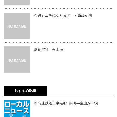
今週もゴチになります ～Bistro 周
選食空間 夜上海
おすすめ記事
新高速鉄道工事進む 崇明―宝山が17分