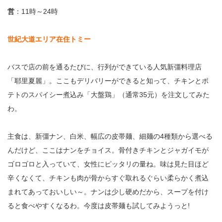
営
：
11
時～
24
時
世紀大道エリア在住トミー
バスで店の前を通るたびに、行列ができている人気新彊料理店
「耶里夏麗」。ここもデリバリーができると知って、チキンとポ
テトのスパイシー煮込み「大盤鶏」（通常
35
元）を注文してみた
わ。
主食は、新彊ナン、白米、幅広の皮帯麺、細麺の
4
種類から選べる
んだけど、ここはナンをチョイス。骨付きチキンとジャガイモが
ゴロゴロと入っていて、女性にピッタリの量ね。味は見た目ほど
辛くなくて、チキンも肉が骨からすぐ取れるぐらい柔らかく煮込
まれてあっておいしい～。ナンは少し硬めだから、スープを付け
ると食べやすくなるわ。今度は皮帯麺も試してみようっと
!