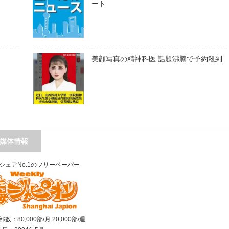
ート
美顔写真の精神科医 話題沸騰で予約殺到
媒体情報
シェアNo.1のフリーペーパー
数：80,000部/月 20,000部/週