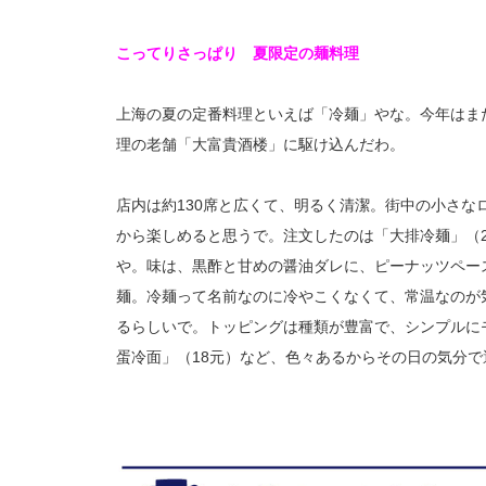
こってりさっぱり 夏限定の麺料理
上海の夏の定番料理といえば「冷麺」やな。今年はま
理の老舗「大富貴酒楼」に駆け込んだわ。
店内は約130席と広くて、明るく清潔。街中の小さ
から楽しめると思うで。注文したのは「大排冷麺」（
や。味は、黒酢と甘めの醤油ダレに、ピーナッツペー
麺。冷麺って名前なのに冷やこくなくて、常温なのが
るらしいで。トッピングは種類が豊富で、シンプルに
蛋冷面」（18元）など、色々あるからその日の気分