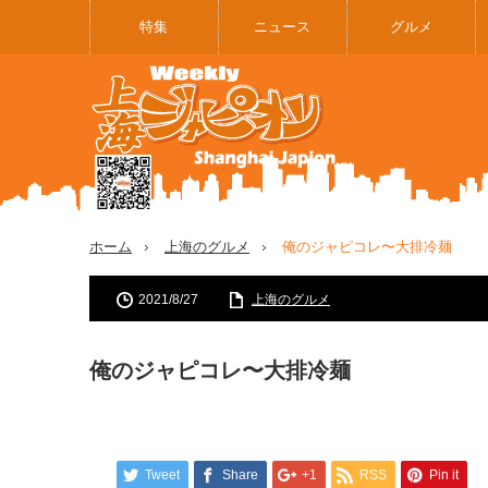
特集
ニュース
グルメ
ホーム
上海のグルメ
俺のジャピコレ〜大排冷麺
2021/8/27
上海のグルメ
俺のジャピコレ〜大排冷麺
Tweet
Share
+1
RSS
Pin it