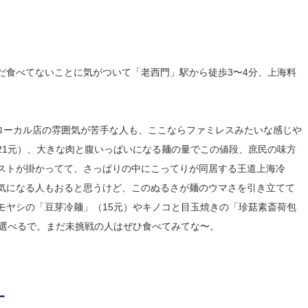
だ食べてないことに気がついて「老西門」駅から徒歩3〜4分、上海料
なローカル店の雰囲気が苦手な人も、ここならファミレスみたいな感じや
21元）、大きな肉と腹いっぱいになる麺の量でこの値段、庶民の味方
ストが掛かってて、さっぱりの中にこってりが同居する王道上海冷
気になる人もおると思うけど、このぬるさが麺のウマさを引き立てて
モヤシの「豆芽冷麺」（15元）やキノコと目玉焼きの「珍菇素斎荷包
で選べるで。まだ未挑戦の人はぜひ食べてみてな〜。