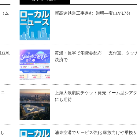
E（ム
新高速鉄道工事進む 崇明―宝山が17分
風豆乳
黄浦・長寧で消費券配布 「支付宝」タッ
決済で
ーニ
上海大歌劇院チケット発売 ドーム型シア
にも期待
すし
浦東空港でサービス強化 家族向けや乗換