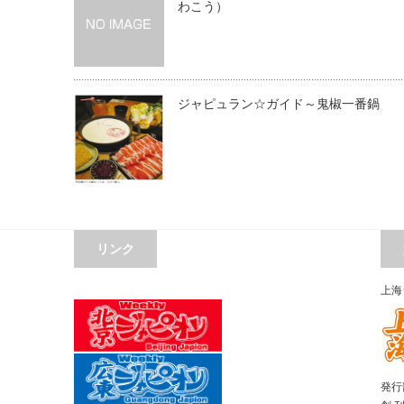
わこう）
ジャピュラン☆ガイド～鬼椒一番鍋
リンク
上海
発行部