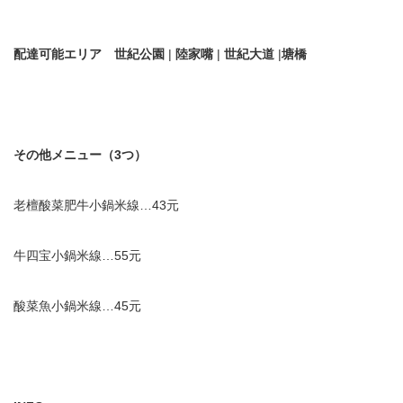
配達可能エリア
世紀公園
|
陸家嘴
|
世紀大道
|
塘橋
その他メニュー（
3
つ）
老檀酸菜肥牛小鍋米線…43元
牛四宝小鍋米線…55元
酸菜魚小鍋米線…45元