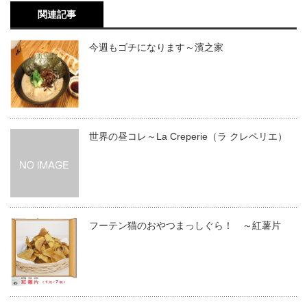
関連記事
今週もゴチになります～濱之家
世界の昼コレ～La Creperie（ラ クレペリエ）
フーテン猫のおやつまっしぐら！ ～紅薯片