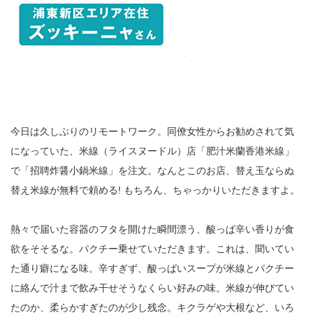
今日は久しぶりのリモートワーク。同僚女性からお勧めされて気
になっていた、米線（ライスヌードル）店「肥汁米蘭香港米線」
で「招聘炸醤小鍋米線」を注文。なんとこのお店、替え玉ならぬ
替え米線が無料で頼める! もちろん、ちゃっかりいただきますよ。
熱々で届いた容器のフタを開けた瞬間漂う、酸っぱ辛い香りが食
欲をそそるな。パクチー乗せていただきます。これは、聞いてい
た通り癖になる味。辛すぎず、酸っぱいスープが米線とパクチー
に絡んで汁まで飲み干せそうなくらい好みの味。米線が伸びてい
たのか、柔らかすぎたのが少し残念。キクラゲや大根など、いろ