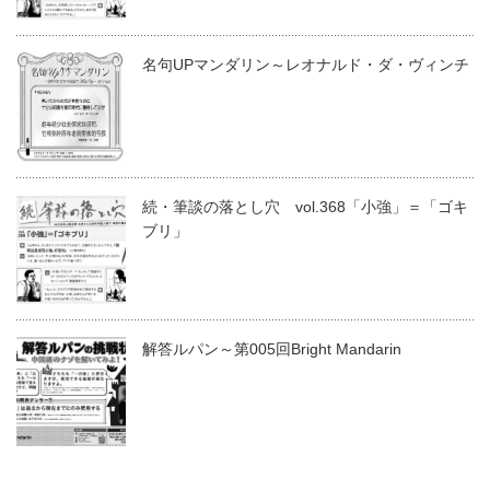
名句UPマンダリン～レオナルド・ダ・ヴィンチ
続・筆談の落とし穴 vol.368「小強」＝「ゴキ
ブリ」
解答ルパン～第005回Bright Mandarin