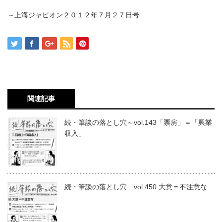
～上海ジャピオン２０１２年７月２７日号
関連記事
続・筆談の落とし穴～vol.143「票房」＝「興業
収入」
続・筆談の落とし穴 vol.450 大意＝不注意な