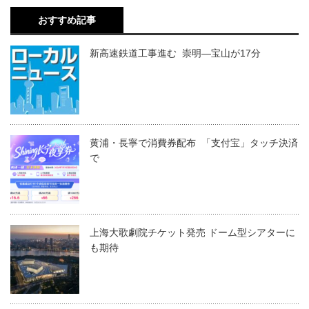
おすすめ記事
新高速鉄道工事進む 崇明―宝山が17分
黄浦・長寧で消費券配布 「支付宝」タッチ決済
で
上海大歌劇院チケット発売 ドーム型シアターに
も期待